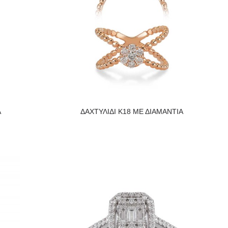
Α
ΔΑΧΤΥΛΙΔΙ Κ18 ΜΕ ΔΙΑΜΑΝΤΙΑ