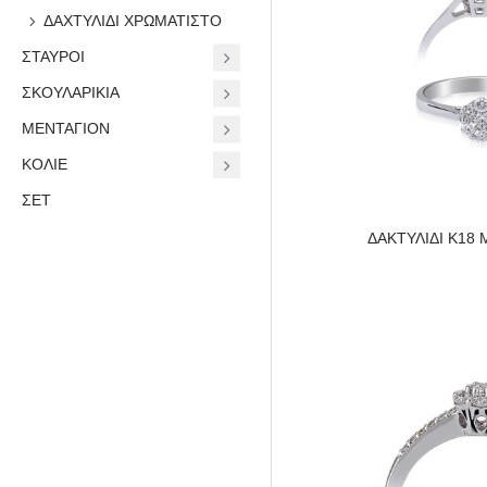
ΔΑΧΤΥΛΙΔΙ ΧΡΩΜΑΤΙΣΤΟ
ΣΤΑΥΡΟΙ
ΣΚΟΥΛΑΡΙΚΙΑ
ΜΕΝΤΑΓΙΟΝ
ΚΟΛΙΕ
ΣΕΤ
ΔΑΚΤΥΛΙΔΙ Κ18 