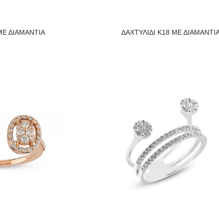
ΜΕ ΔΙΑΜΑΝΤΙΑ
ΔΑΧΤΥΛΙΔΙ Κ18 ΜΕ ΔΙΑΜΑΝΤΙ