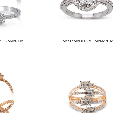
ΜΕ ΔΙΑΜΑΝΤΙΑ
ΔΑΧΤΥΛΙΔΙ Κ18 ΜΕ ΔΙΑΜΑΝΤΙ